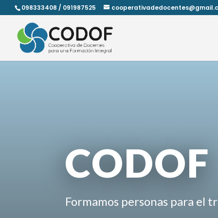
098333408 / 091987525
cooperativadedocentes@gmail.
CODOF
Formamos personas para el tr