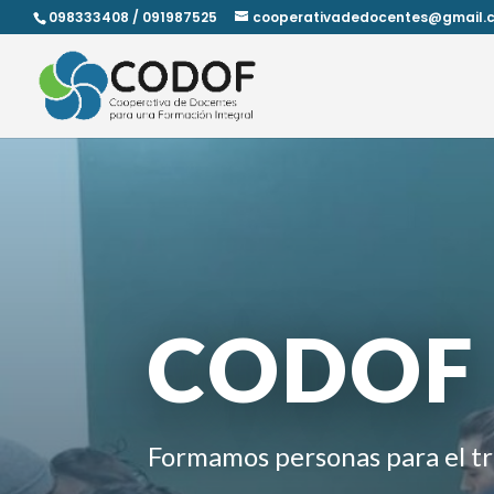
098333408 / 091987525
cooperativadedocentes@gmail.
CODOF
Formamos personas para el tr