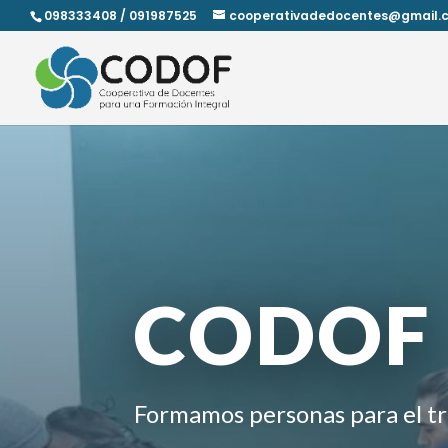
098333408 / 091987525
cooperativadedocentes@gmail.
CODOF
Formamos personas para el tr