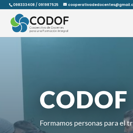
098333408 / 091987525
cooperativadedocentes@gmail.
CODOF
Formamos personas para el tr