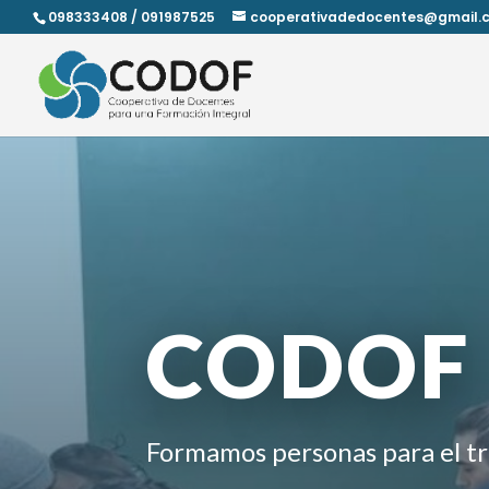
098333408 / 091987525
cooperativadedocentes@gmail.
CODOF
Formamos personas para el tr