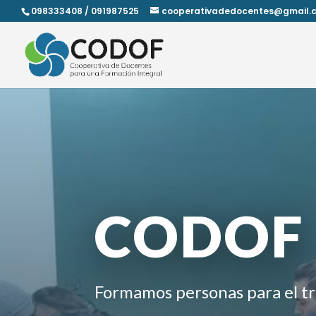
098333408 / 091987525
cooperativadedocentes@gmail.
CODOF
Formamos personas para el tr