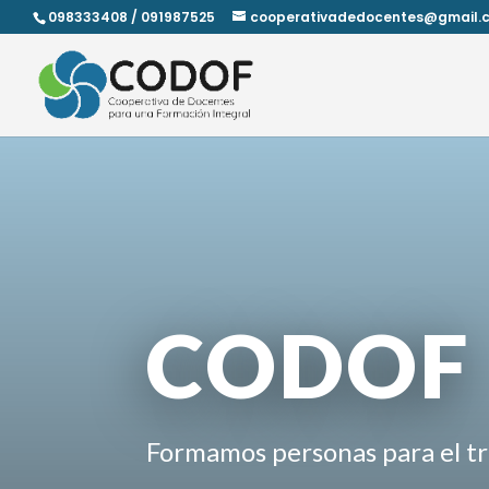
098333408 / 091987525
cooperativadedocentes@gmail.
CODOF
Formamos personas para el tr