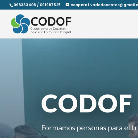
098333408 / 091987525
cooperativadedocentes@gmail.
CODOF
Formamos personas para el tr