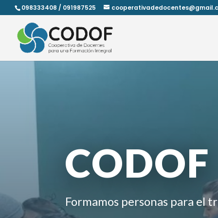
098333408 / 091987525
cooperativadedocentes@gmail.
CODOF
Formamos personas para el tr