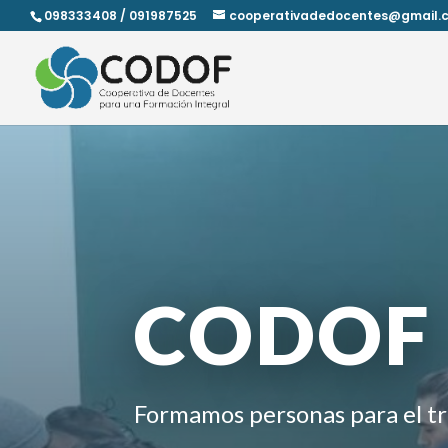
098333408 / 091987525
cooperativadedocentes@gmail.
CODOF
Formamos personas para el tr