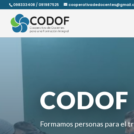
098333408 / 091987525
cooperativadedocentes@gmail.
CODOF
Formamos personas para el tr