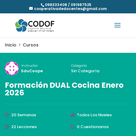
098333408 / 091987525
cooperativadedocentes@gmail.com
Inicio
Cursos
Instructor
Categoría
EduCoope
Sin Categoría
Formación DUAL Cocina Enero
2026
20 Semanas
Todos Los Niveles
22 Lecciones
0 Cuestionarios