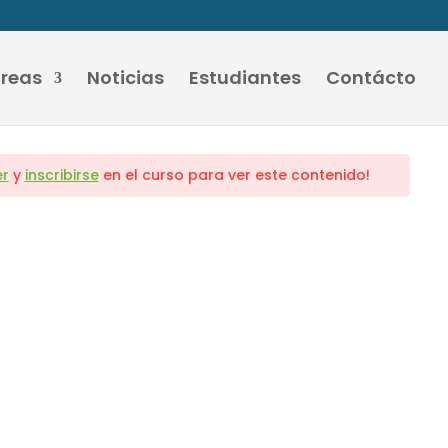
áreas
Noticias
Estudiantes
Contácto
r
y
inscribirse
en el curso para ver este contenido!
Contactanos
cooperativadedocentes@gmail.com