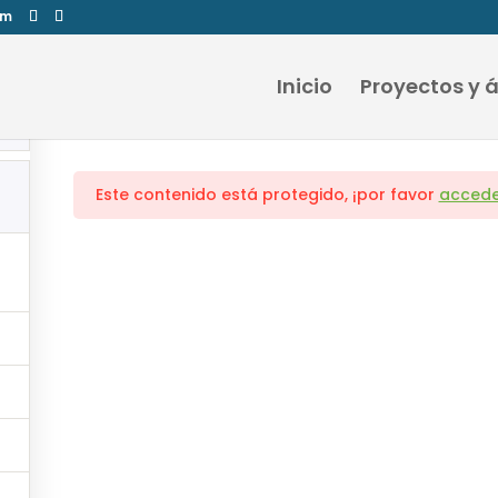
om
Proyecto BAMBÚ
Inicio
Proyectos y 
Este contenido está protegido, ¡por favor
accede
Llamanos
(+592) 098 333 408
(+592) 091 987 525