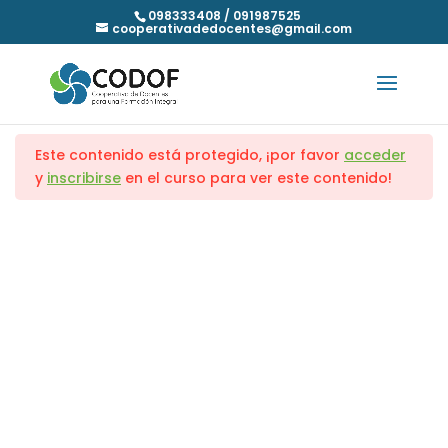
098333408 / 091987525
cooperativadedocentes@gmail.com
Proyecto BAMBÚ
Transversales
7
Inicio
Cursos
Multioficio
Este contenido está protegido, ¡por favor
acceder
Desarrollo de Negocio
5
y
inscribirse
en el curso para ver este contenido!
Comercio Etapa 1
3
Dirección
Comercio Etapa 2
3
Cuareim 2052 piso 1 esq. Guatemala,
Montevideo.
Subir Reel y Promocionarlo
Claves del MK digital en