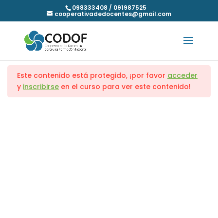
098333408 / 091987525
cooperativadedocentes@gmail.com
Proyecto BAMBÚ
Transversales
7
Inicio
Cursos
Multioficio
Este contenido está protegido, ¡por favor
acceder
Desarrollo de Negocio
5
y
inscribirse
en el curso para ver este contenido!
Comercio Etapa 1
3
Dirección
Comercio Etapa 2
3
Cuareim 2052 piso 1 esq. Guatemala,
Montevideo.
Comercio Etapa 3
2